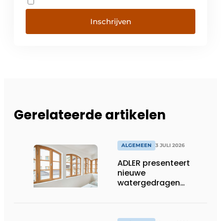
Inschrijven
Gerelateerde artikelen
ALGEMEEN
3 JULI 2026
ADLER presenteert
nieuwe
watergedragen
houtolie voor ramen
en kozijnen