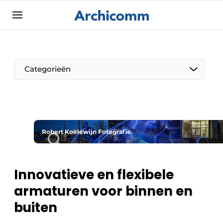
Aanmelden
Algemene voorwaarden
ArchiComm | Magazine over architectuur,
Categorieën
interieur- & landschapsarchitectuur
Bedrijven
Contact
De Pen
Nieuwsbrief
Robert Koelewijn Fotografie.
Architect Aan het Woord
Podcasts
Privacy / Cookie statement
Innovatieve en flexibele
Vacature aanmelden
armaturen voor binnen en
Vacatures
buiten
Video’s