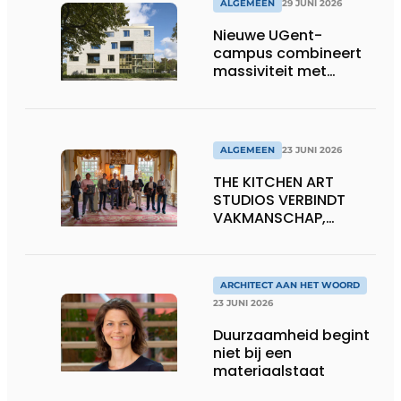
ALGEMEEN
29 JUNI 2026
Nieuwe UGent-
campus combineert
massiviteit met
transparantie
ALGEMEEN
23 JUNI 2026
THE KITCHEN ART
STUDIOS VERBINDT
VAKMANSCHAP,
DESIGN EN
ONDERNEMERSCHAP IN
DE LEEFKEUKEN VAN DE
TOEKOMST
ARCHITECT AAN HET WOORD
23 JUNI 2026
Duurzaamheid begint
niet bij een
materiaalstaat