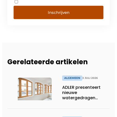
Inschrijven
Gerelateerde artikelen
ALGEMEEN
3 JULI 2026
ADLER presenteert
nieuwe
watergedragen
houtolie voor ramen
en kozijnen