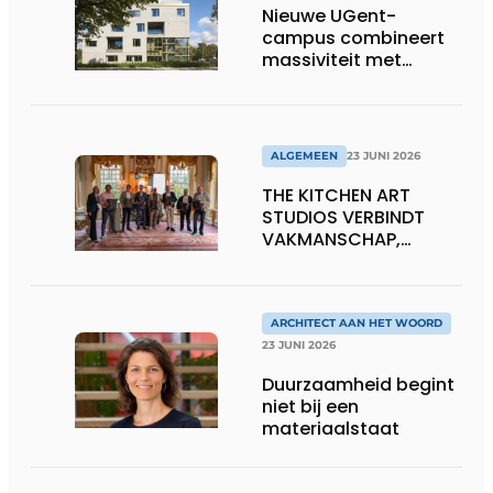
Nieuwe UGent-
campus combineert
massiviteit met
transparantie
ALGEMEEN
23 JUNI 2026
THE KITCHEN ART
STUDIOS VERBINDT
VAKMANSCHAP,
DESIGN EN
ONDERNEMERSCHAP IN
DE LEEFKEUKEN VAN DE
TOEKOMST
ARCHITECT AAN HET WOORD
23 JUNI 2026
Duurzaamheid begint
niet bij een
materiaalstaat