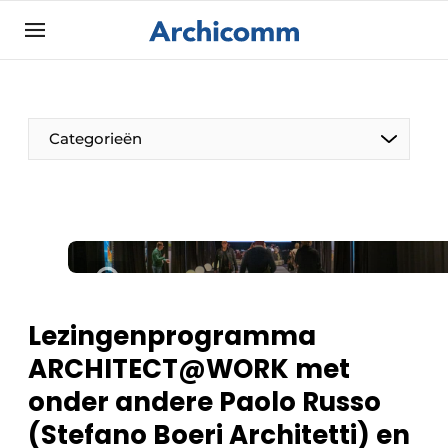
Aanmelden
Algemene voorwaarden
ArchiComm | Magazine over architectuur,
Categorieën
interieur- & landschapsarchitectuur
Bedrijven
Contact
De Pen
Nieuwsbrief
Architect Aan het Woord
Podcasts
Privacy / Cookie statement
Lezingenprogramma
Vacature aanmelden
ARCHITECT@WORK met
Vacatures
onder andere Paolo Russo
Video’s
(Stefano Boeri Architetti) en