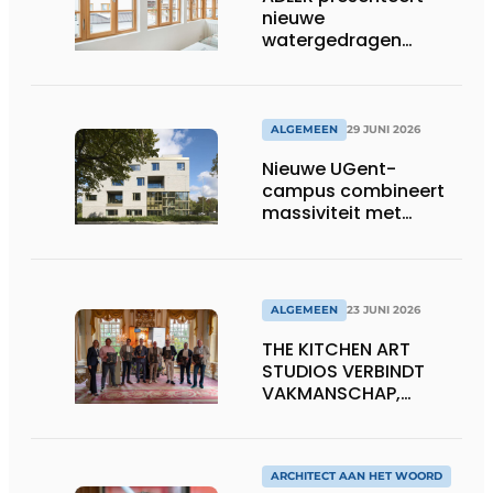
nieuwe
watergedragen
houtolie voor ramen
en kozijnen
ALGEMEEN
29 JUNI 2026
Nieuwe UGent-
campus combineert
massiviteit met
transparantie
ALGEMEEN
23 JUNI 2026
THE KITCHEN ART
STUDIOS VERBINDT
VAKMANSCHAP,
DESIGN EN
ONDERNEMERSCHAP IN
DE LEEFKEUKEN VAN DE
TOEKOMST
ARCHITECT AAN HET WOORD