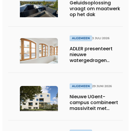
Geluidsoplossing
vraagt om maatwerk
op het dak
ALGEMEEN
3 JULI 2026
ADLER presenteert
nieuwe
watergedragen
houtolie voor ramen
en kozijnen
ALGEMEEN
29 JUNI 2026
Nieuwe UGent-
campus combineert
massiviteit met
transparantie