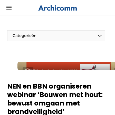
Aanmelden
Algemene voorwaarden
ArchiComm | Magazine over architectuur,
Categorieën
interieur- & landschapsarchitectuur
Bedrijven
Contact
De Pen
Nieuwsbrief
Architect Aan het Woord
Podcasts
Privacy / Cookie statement
NEN en BBN organiseren
Vacature aanmelden
webinar ‘Bouwen met hout:
Vacatures
bewust omgaan met
Video’s
brandveiligheid’