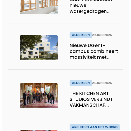
nieuwe
watergedragen
houtolie voor ramen
en kozijnen
ALGEMEEN
29 JUNI 2026
Nieuwe UGent-
campus combineert
massiviteit met
transparantie
ALGEMEEN
23 JUNI 2026
THE KITCHEN ART
STUDIOS VERBINDT
VAKMANSCHAP,
DESIGN EN
ONDERNEMERSCHAP IN
DE LEEFKEUKEN VAN DE
TOEKOMST
ARCHITECT AAN HET WOORD