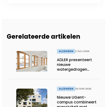
Gerelateerde artikelen
ALGEMEEN
3 JULI 2026
ADLER presenteert
nieuwe
watergedragen
houtolie voor ramen
en kozijnen
ALGEMEEN
29 JUNI 2026
Nieuwe UGent-
campus combineert
massiviteit met