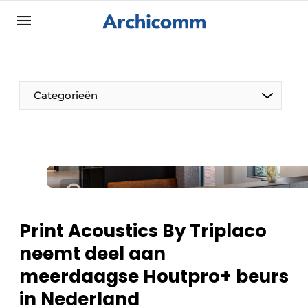
Aanmelden
Algemene voorwaarden
ArchiComm | Magazine over architectuur,
Categorieën
interieur- & landschapsarchitectuur
Bedrijven
Contact
De Pen
Nieuwsbrief
Architect Aan het Woord
Podcasts
Privacy / Cookie statement
Print Acoustics By Triplaco
Vacature aanmelden
neemt deel aan
Vacatures
meerdaagse Houtpro+ beurs
Video’s
in Nederland