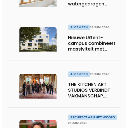
watergedragen
houtolie voor ramen
en kozijnen
ALGEMEEN
29 JUNI 2026
Nieuwe UGent-
campus combineert
massiviteit met
transparantie
ALGEMEEN
23 JUNI 2026
THE KITCHEN ART
STUDIOS VERBINDT
VAKMANSCHAP,
DESIGN EN
ONDERNEMERSCHAP IN
DE LEEFKEUKEN VAN DE
TOEKOMST
ARCHITECT AAN HET WOORD
23 JUNI 2026