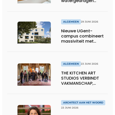
watergedragen
houtolie voor ramen
en kozijnen
ALGEMEEN
29 JUNI 2026
Nieuwe UGent-
campus combineert
massiviteit met
transparantie
ALGEMEEN
23 JUNI 2026
THE KITCHEN ART
STUDIOS VERBINDT
VAKMANSCHAP,
DESIGN EN
ONDERNEMERSCHAP IN
DE LEEFKEUKEN VAN DE
TOEKOMST
ARCHITECT AAN HET WOORD
23 JUNI 2026