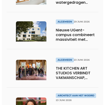
watergedragen
houtolie voor ramen
en kozijnen
ALGEMEEN
29 JUNI 2026
Nieuwe UGent-
campus combineert
massiviteit met
transparantie
ALGEMEEN
23 JUNI 2026
THE KITCHEN ART
STUDIOS VERBINDT
VAKMANSCHAP,
DESIGN EN
ONDERNEMERSCHAP IN
DE LEEFKEUKEN VAN DE
TOEKOMST
ARCHITECT AAN HET WOORD
23 JUNI 2026