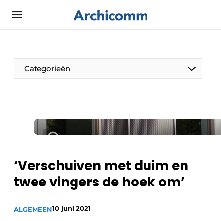
Aanmelden
Algemene voorwaarden
ArchiComm | Magazine over architectuur,
Categorieën
interieur- & landschapsarchitectuur
Bedrijven
Contact
De Pen
Nieuwsbrief
Architect Aan het Woord
Podcasts
Privacy / Cookie statement
‘Verschuiven met duim en
Vacature aanmelden
twee vingers de hoek om’
Vacatures
10 juni 2021
Video’s
ALGEMEEN