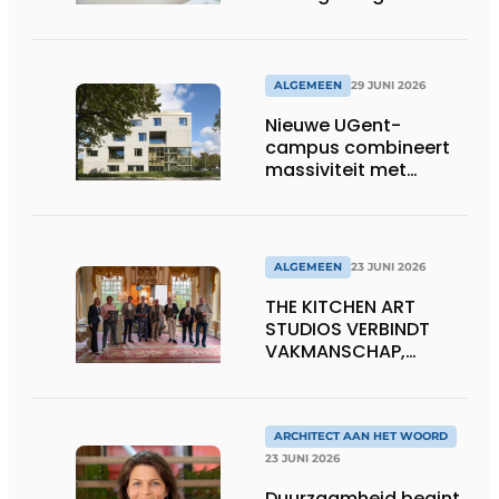
houtolie voor ramen
en kozijnen
ALGEMEEN
29 JUNI 2026
Nieuwe UGent-
campus combineert
massiviteit met
transparantie
ALGEMEEN
23 JUNI 2026
THE KITCHEN ART
STUDIOS VERBINDT
VAKMANSCHAP,
DESIGN EN
ONDERNEMERSCHAP IN
DE LEEFKEUKEN VAN DE
TOEKOMST
ARCHITECT AAN HET WOORD
23 JUNI 2026
Duurzaamheid begint