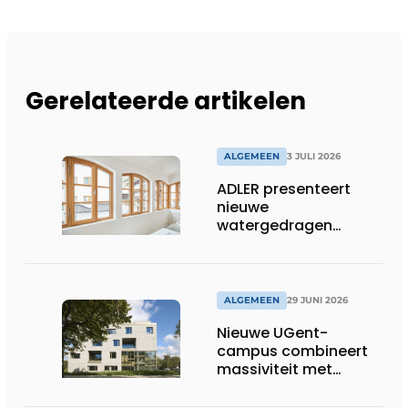
Gerelateerde artikelen
ALGEMEEN
3 JULI 2026
ADLER presenteert
nieuwe
watergedragen
houtolie voor ramen
en kozijnen
ALGEMEEN
29 JUNI 2026
Nieuwe UGent-
campus combineert
massiviteit met
transparantie