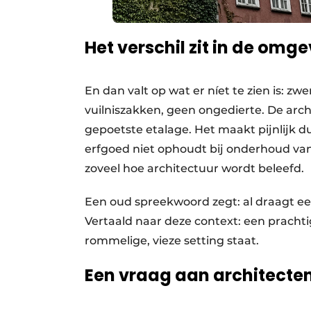
Het verschil zit in de omg
En dan valt op wat er níet te zien is: zw
vuilniszakken, geen ongedierte. De archi
gepoetste etalage. Het maakt pijnlijk d
erfgoed niet ophoudt bij onderhoud va
zoveel hoe architectuur wordt beleefd.
Een oud spreekwoord zegt: al draagt een 
Vertaald naar deze context: een prachti
rommelige, vieze setting staat.
Een vraag aan architec