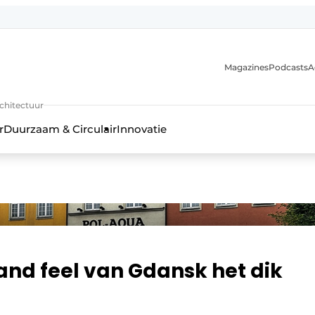
Magazines
Podcasts
A
uur, interieur- & landschapsarchitectuur
rchitectuur
r
Duurzaam & Circulair
Innovatie
nd feel van Gdansk het dik