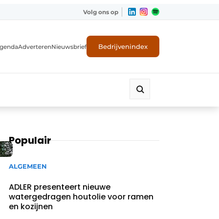
Volg ons op
Bedrijvenindex
genda
Adverteren
Nieuwsbrief
Populair
ALGEMEEN
ADLER presenteert nieuwe
watergedragen houtolie voor ramen
en kozijnen