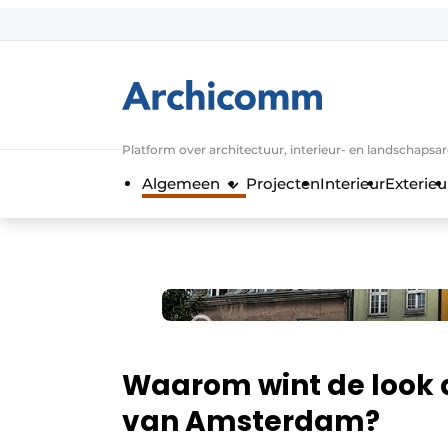
Aanmelden
Algemene voorwaarden
ArchiComm | Magazine over architect
Platform over architectuur, interieur- en landschapsa
Bedrijven
Algemeen
Projecten
Interieur
Exterieu
Contact
Nieuwsbrief
Podcasts
Privacy / Cookie statement
Vacature aanmelden
Vacatures
Waarom wint de look a
Video’s
van Amsterdam?