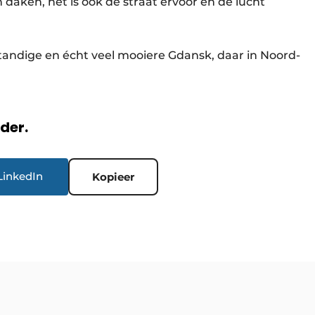
daken, het is ook de straat ervoor en de lucht
standige en écht veel mooiere Gdansk, daar in Noord-
rder.
LinkedIn
Kopieer