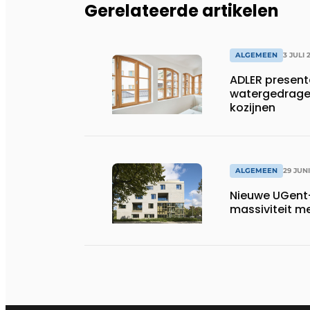
Gerelateerde artikelen
ALGEMEEN
3 JULI 
ADLER present
watergedragen
kozijnen
ALGEMEEN
29 JUN
Nieuwe UGent
massiviteit m