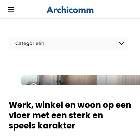
Aanmelden
Algemene voorwaarden
ArchiComm | Magazine over architectuur,
Categorieën
interieur- & landschapsarchitectuur
Bedrijven
Contact
De Pen
Nieuwsbrief
Architect Aan het Woord
Podcasts
Privacy / Cookie statement
Werk, winkel en woon op een
Vacature aanmelden
vloer met een sterk en
Vacatures
speels karakter
Video’s