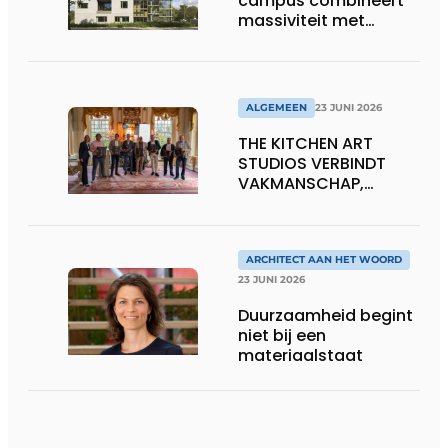
campus combineert
massiviteit met
transparantie
ALGEMEEN
23 JUNI 2026
THE KITCHEN ART
STUDIOS VERBINDT
VAKMANSCHAP,
DESIGN EN
ONDERNEMERSCHAP IN
DE LEEFKEUKEN VAN DE
TOEKOMST
ARCHITECT AAN HET WOORD
23 JUNI 2026
Duurzaamheid begint
niet bij een
materiaalstaat