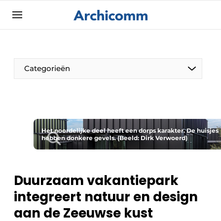
Aanmelden
Algemene voorwaarden
ArchiComm | Magazine over architectuur,
Categorieën
interieur- & landschapsarchitectuur
Bedrijven
Contact
De Pen
Nieuwsbrief
Het noordelijke deel heeft een dorps karakter. De huisjes
Architect Aan het Woord
hebben donkere gevels. (Beeld: Dirk Verwoerd)
Podcasts
Privacy / Cookie statement
Vacature aanmelden
Duurzaam vakantiepark
integreert natuur en design
Vacatures
aan de Zeeuwse kust
Video’s