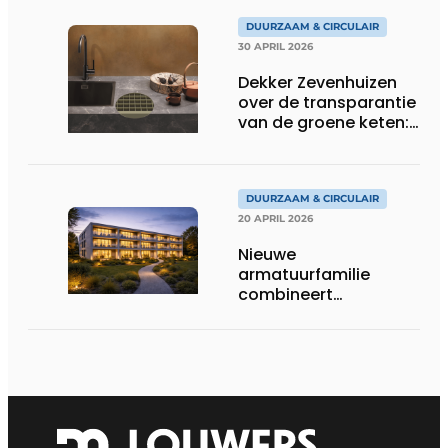
DUURZAAM & CIRCULAIR
30 APRIL 2026
Dekker Zevenhuizen
over de transparantie
van de groene keten:
‘Wij weten alles!’
DUURZAAM & CIRCULAIR
20 APRIL 2026
Nieuwe
armatuurfamilie
combineert
robuustheid met
slimme aansturing