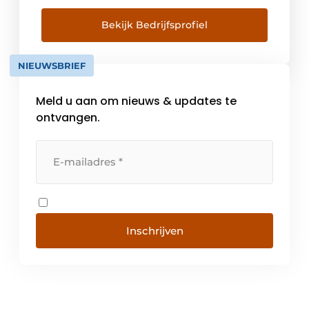
gedrevenheid zetten wij ruwe grondstoffen
om in innovatieve en duurzame
Bekijk Bedrijfsprofiel
vezelcement producten voor gevels,
interieurs en tuinen. Het hoofdkantoor van
NIEUWSBRIEF
de Swisspearl Group bevindt zich […]
Meld u aan om nieuws & updates te
ontvangen.
Inschrijven