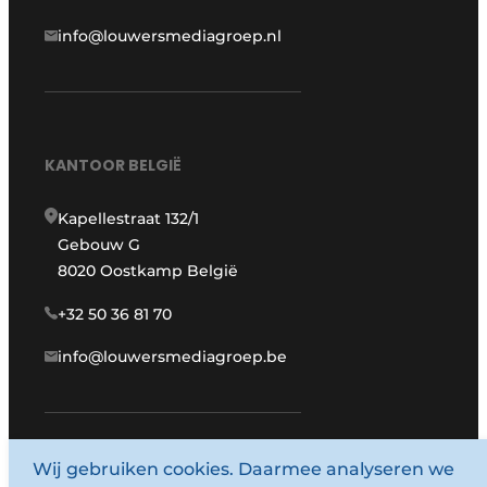
info@louwersmediagroep.nl
KANTOOR BELGIË
Kapellestraat 132/1
Gebouw G
8020 Oostkamp België
+32 50 36 81 70
info@louwersmediagroep.be
Wij gebruiken cookies. Daarmee analyseren we
www.louwersmediagroep.com