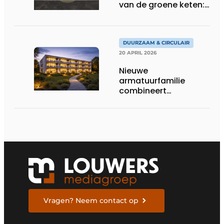
van de groene keten:
‘Wij weten alles!’
DUURZAAM & CIRCULAIR
20 APRIL 2026
Nieuwe
armatuurfamilie
combineert
robuustheid met
slimme aansturing
Vragen? Neem contact op