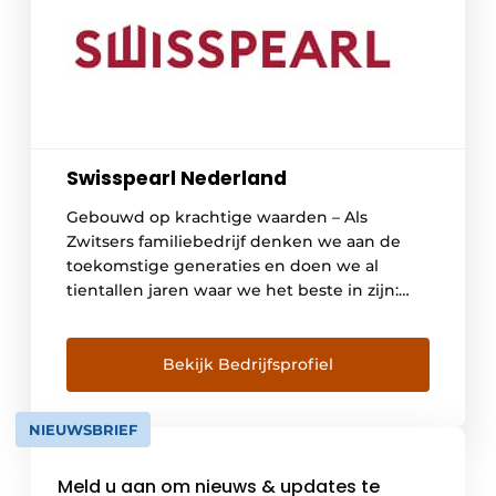
Swisspearl Nederland
Gebouwd op krachtige waarden – Als
Zwitsers familiebedrijf denken we aan de
toekomstige generaties en doen we al
tientallen jaren waar we het beste in zijn:
Met nieuwsgierigheid, passie en
gedrevenheid zetten wij ruwe grondstoffen
om in innovatieve en duurzame
Bekijk Bedrijfsprofiel
vezelcement producten voor gevels,
interieurs en tuinen. Het hoofdkantoor van
NIEUWSBRIEF
de Swisspearl Group bevindt zich […]
Meld u aan om nieuws & updates te