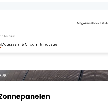
Magazines
Podcasts
A
uur, interieur- & landschapsarchitectuur
rchitectuur
r
Duurzaam & Circulair
Innovatie
tijk.
 Zonnepanelen