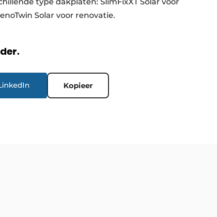
chillende type dakplaten: SlimFixXT Solar voor
RenoTwin Solar voor renovatie.
rder.
LinkedIn
Kopieer