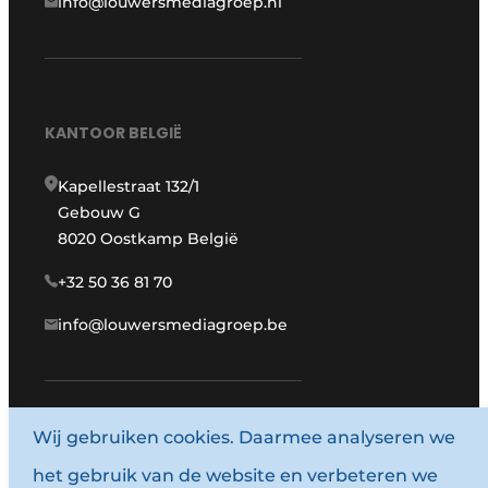
info@louwersmediagroep.nl
KANTOOR BELGIË
Kapellestraat 132/1
Gebouw G
8020 Oostkamp België
+32 50 36 81 70
info@louwersmediagroep.be
www.louwersmediagroep.com
Wij gebruiken cookies. Daarmee analyseren we
het gebruik van de website en verbeteren we
© 1987 - 2026 Louwersmediagroep.