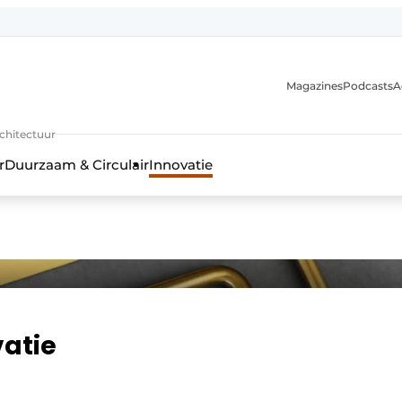
Magazines
Podcasts
A
uur, interieur- & landschapsarchitectuur
rchitectuur
r
Duurzaam & Circulair
Innovatie
atie