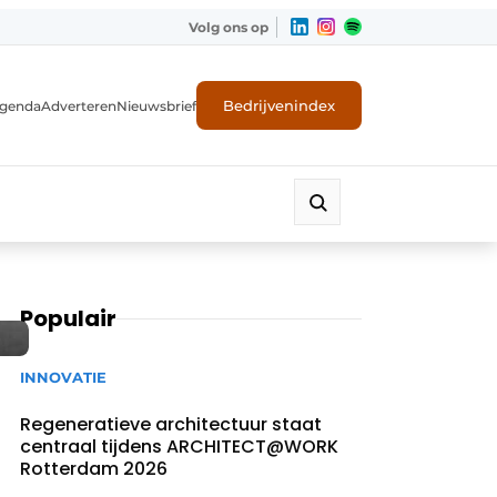
Volg ons op
Bedrijvenindex
genda
Adverteren
Nieuwsbrief
Populair
INNOVATIE
Regeneratieve architectuur staat
centraal tijdens ARCHITECT@WORK
Rotterdam 2026