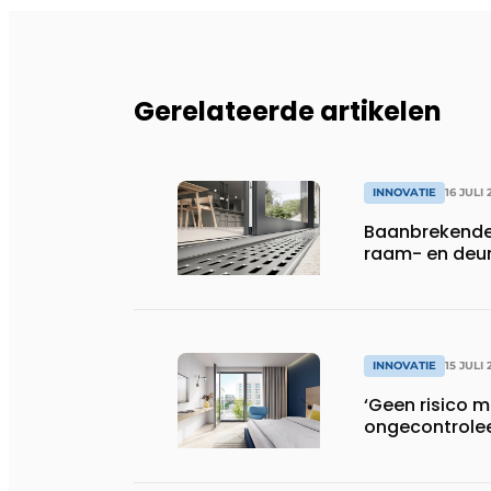
Gerelateerde artikelen
INNOVATIE
16 JULI 
Baanbrekende 
raam- en deur
INNOVATIE
15 JULI 
‘Geen risico 
ongecontrolee