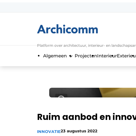
Aanmelden
Algemene voorwaarden
ArchiComm | Magazine over architect
Platform over architectuur, interieur- en landschapsa
Bedrijven
Algemeen
Projecten
Interieur
Exterieu
Contact
Nieuwsbrief
Podcasts
Privacy / Cookie statement
Vacature aanmelden
Vacatures
Ruim aanbod en innov
Video’s
23 augustus 2022
INNOVATIE