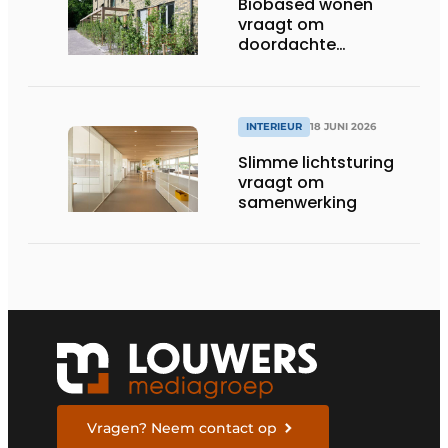
Biobased wonen
vraagt om
doordachte
afwerking
INTERIEUR
18 JUNI 2026
Slimme lichtsturing
vraagt om
samenwerking
Vragen? Neem contact op