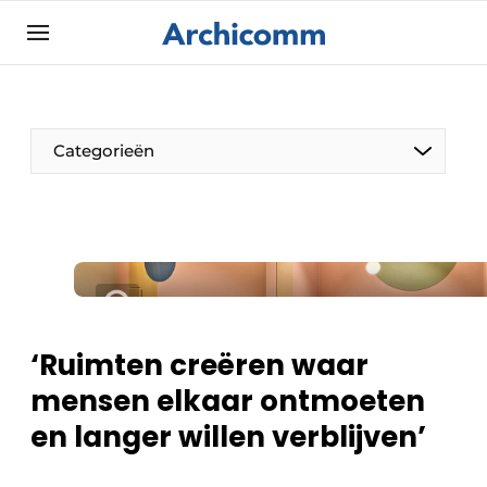
Aanmelden
Algemene voorwaarden
ArchiComm | Magazine over architectuur,
Categorieën
interieur- & landschapsarchitectuur
Bedrijven
Contact
De Pen
Nieuwsbrief
Architect Aan het Woord
Podcasts
Privacy / Cookie statement
‘Ruimten creëren waar
Vacature aanmelden
mensen elkaar ontmoeten
Vacatures
en langer willen verblijven’
Video’s