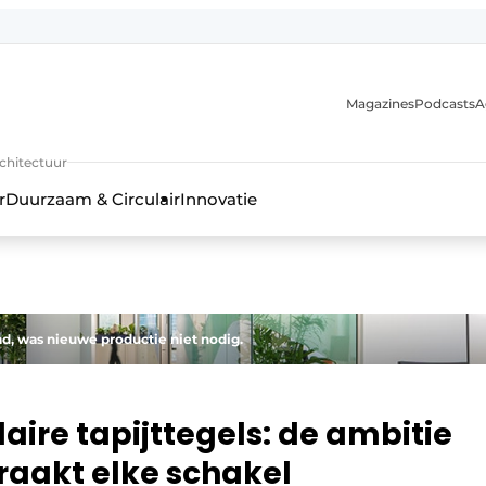
Magazines
Podcasts
A
uur, interieur- & landschapsarchitectuur
rchitectuur
r
Duurzaam & Circulair
Innovatie
ad, was nieuwe productie niet nodig.
laire tapijttegels: de ambitie
 raakt elke schakel