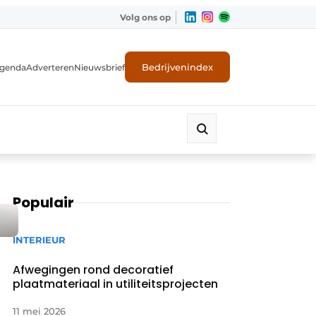
Volg ons op
Bedrijvenindex
genda
Adverteren
Nieuwsbrief
Populair
INTERIEUR
Afwegingen rond decoratief
plaatmateriaal in utiliteitsprojecten
11 mei 2026