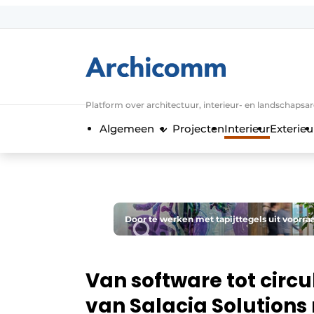
Aanmelden
Algemene voorwaarden
ArchiComm | Magazine over architect
Platform over architectuur, interieur- en landschapsa
Bedrijven
Algemeen
Projecten
Interieur
Exterieu
Contact
Nieuwsbrief
Podcasts
Privacy / Cookie statement
Door te werken met tapijttegels uit voorra
Vacature aanmelden
Vacatures
Van software tot circu
Video’s
van Salacia Solutions