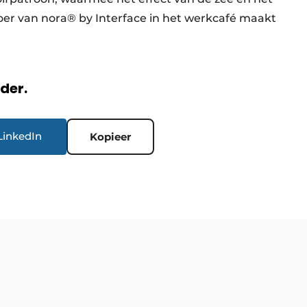
oer van nora® by Interface in het werkcafé maakt
rder.
LinkedIn
Kopieer