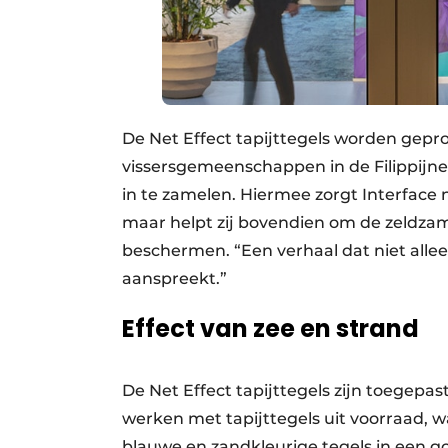
De Net Effect tapijttegels worden gepr
vissersgemeenschappen in de Filippijne
in te zamelen. Hiermee zorgt Interface 
maar helpt zij bovendien om de zeldzame
beschermen. “Een verhaal dat niet allee
aanspreekt.”
Effect van zee en strand
De Net Effect tapijttegels zijn toegepast
werken met tapijttegels uit voorraad, w
blauwe en zandkleurige tegels in een g