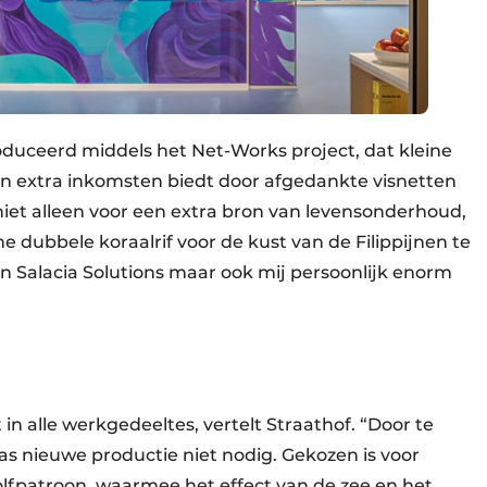
oduceerd middels het Net-Works project, dat kleine
n extra inkomsten biedt door afgedankte visnetten
niet alleen voor een extra bron van levensonderhoud,
 dubbele koraalrif voor de kust van de Filippijnen te
n Salacia Solutions maar ook mij persoonlijk enorm
 in alle werkgedeeltes, vertelt Straathof. “Door te
as nieuwe productie niet nodig. Gekozen is voor
olfpatroon, waarmee het effect van de zee en het