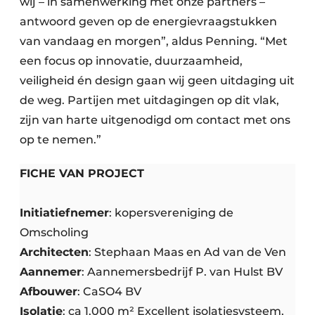
wij – in samenwerking met onze partners –
antwoord geven op de energievraagstukken
van vandaag en morgen”, aldus Penning. “Met
een focus op innovatie, duurzaamheid,
veiligheid én design gaan wij geen uitdaging uit
de weg. Partijen met uitdagingen op dit vlak,
zijn van harte uitgenodigd om contact met ons
op te nemen.”
FICHE VAN PROJECT
Initiatiefnemer
: kopersvereniging de
Omscholing
Architecten
: Stephaan Maas en Ad van de Ven
Aannemer
: Aannemersbedrijf P. van Hulst BV
Afbouwer
: CaSO4 BV
Isolatie
: ca 1.000 m² Excellent isolatiesysteem,