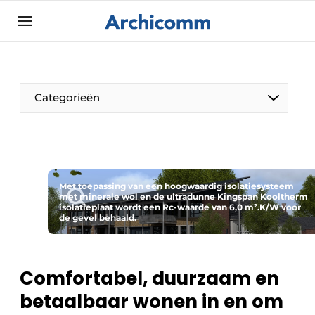
Aanmelden
Algemene voorwaarden
ArchiComm | Magazine over architectuur,
Categorieën
interieur- & landschapsarchitectuur
Bedrijven
Contact
De Pen
Nieuwsbrief
Met toepassing van een hoogwaardig isolatiesysteem
Architect Aan het Woord
met minerale wol en de ultradunne Kingspan Kooltherm
Podcasts
isolatieplaat wordt een Rc-waarde van 6,0 m².K/W voor
de gevel behaald.
Privacy / Cookie statement
Vacature aanmelden
Comfortabel, duurzaam en
Vacatures
betaalbaar wonen in en om
Video’s