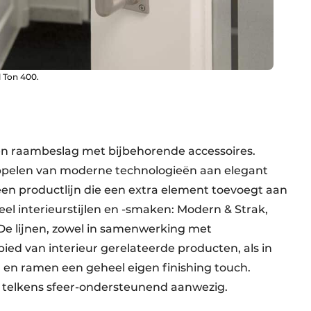
l Ton 400.
r- en raambeslag met bijbehorende accessoires.
oppelen van moderne technologieën aan elegant
 een productlijn die een extra element toevoegt aan
eel interieurstijlen en -smaken: Modern & Strak,
. De lijnen, zowel in samenwerking met
ed van interieur gerelateerde producten, als in
en ramen een geheel eigen finishing touch.
r telkens sfeer-ondersteunend aanwezig.