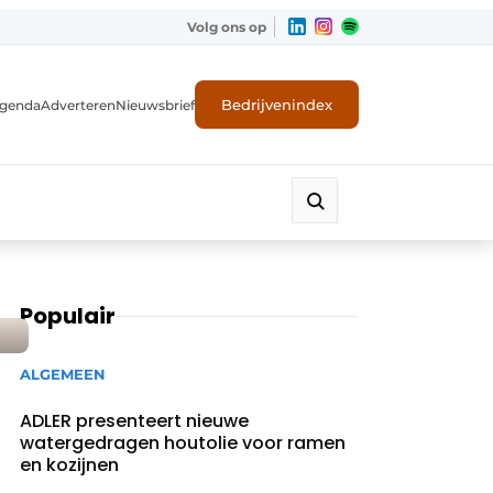
Volg ons op
Bedrijvenindex
genda
Adverteren
Nieuwsbrief
Populair
ALGEMEEN
ADLER presenteert nieuwe
watergedragen houtolie voor ramen
en kozijnen