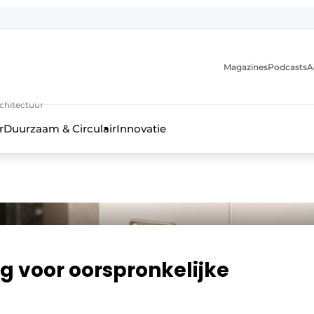
Magazines
Podcasts
A
uur, interieur- & landschapsarchitectuur
rchitectuur
r
Duurzaam & Circulair
Innovatie
 voor oorspronkelijke