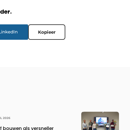
rder.
LinkedIn
Kopieer
IL 2026
f bouwen als versneller