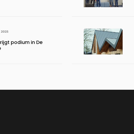
I 2025
rijgt podium in De
e