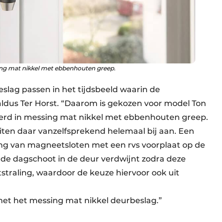
ing mat nikkel met ebbenhouten greep.
lag passen in het tijdsbeeld waarin de
 aldus Ter Horst. “Daarom is gekozen voor model Ton
oerd in messing mat nikkel met ebben­houten greep.
iten daar vanzelfsprekend helemaal bij aan. Een
ng van magneetsloten met een rvs voorplaat op de
de dagschoot in de deur verdwijnt zodra deze
tstraling, waardoor de keuze hiervoor ook uit
et het messing mat nikkel deurbeslag.”