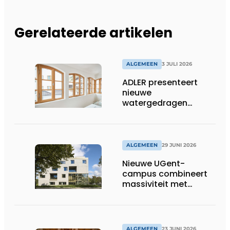
Gerelateerde artikelen
ALGEMEEN
3 JULI 2026
ADLER presenteert
nieuwe
watergedragen
houtolie voor ramen
en kozijnen
ALGEMEEN
29 JUNI 2026
Nieuwe UGent-
campus combineert
massiviteit met
transparantie
ALGEMEEN
23 JUNI 2026