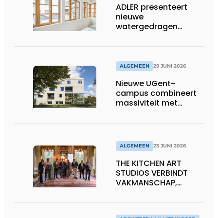
ADLER presenteert
nieuwe
watergedragen
houtolie voor ramen
en kozijnen
ALGEMEEN
29 JUNI 2026
Nieuwe UGent-
campus combineert
massiviteit met
transparantie
ALGEMEEN
23 JUNI 2026
THE KITCHEN ART
STUDIOS VERBINDT
VAKMANSCHAP,
DESIGN EN
ONDERNEMERSCHAP IN
DE LEEFKEUKEN VAN DE