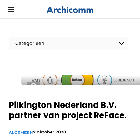
Aanmelden
Algemene voorwaarden
ArchiComm | Magazine over architectuur,
Categorieën
interieur- & landschapsarchitectuur
Bedrijven
Contact
De Pen
Nieuwsbrief
Architect Aan het Woord
Podcasts
Privacy / Cookie statement
Pilkington Nederland B.V.
Vacature aanmelden
partner van project ReFace.
Vacatures
7 oktober 2020
Video’s
ALGEMEEN