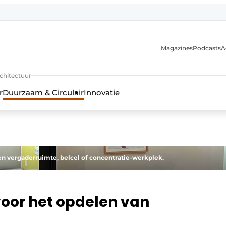
Magazines
Podcasts
A
uur, interieur- & landschapsarchitectuur
rchitectuur
r
Duurzaam & Circulair
Innovatie
en vergaderruimte, belcel of concentratie-werkplek.
oor het opdelen van