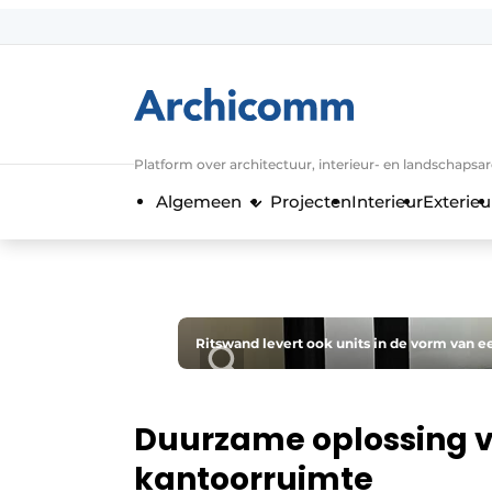
Aanmelden
Algemene voorwaarden
ArchiComm | Magazine over architect
Platform over architectuur, interieur- en landschapsa
Bedrijven
Algemeen
Projecten
Interieur
Exterieu
Contact
Nieuwsbrief
Podcasts
Privacy / Cookie statement
Ritswand levert ook units in de vorm van e
Vacature aanmelden
Vacatures
Duurzame oplossing v
Video’s
kantoorruimte