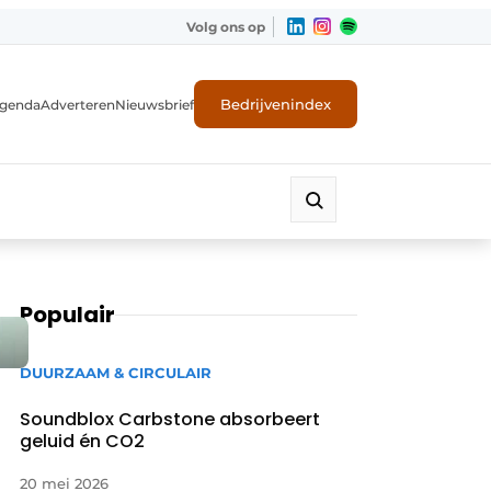
Volg ons op
Bedrijvenindex
genda
Adverteren
Nieuwsbrief
Populair
DUURZAAM & CIRCULAIR
Soundblox Carbstone absorbeert
geluid én CO2
20 mei 2026