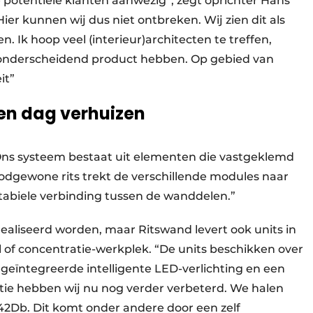
 potentiële klanten aanwezig”, zegt oprichter Hans
ier kunnen wij dus niet ontbreken. Wij zien dit als
. Ik hoop veel (interieur)architecten te treffen,
n onderscheidend product hebben. Op gebied van
it”
en dag verhuizen
Ons systeem bestaat uit elementen die vastgeklemd
odgewone rits trekt de verschillende modules naar
stabiele verbinding tussen de wanddelen.”
liseerd worden, maar Ritswand levert ook units in
 of concentratie-werkplek. “De units beschikken over
, geïntegreerde intelligente LED-verlichting en een
atie hebben wij nu nog verder verbeterd. We halen
42Db. Dit komt onder andere door een zelf