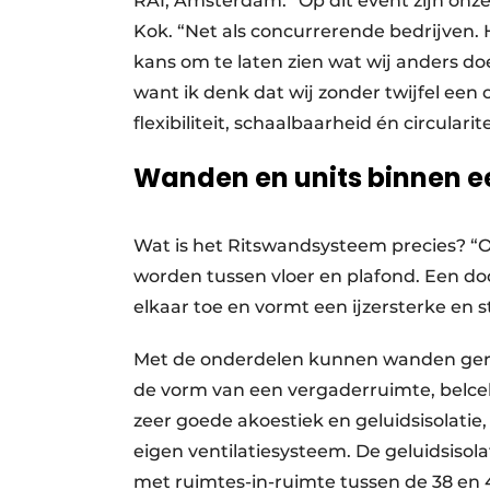
RAI, Amsterdam. “Op dit event zijn onze
Kok. “Net als concurrerende bedrijven. H
kans om te laten zien wat wij anders doen
want ik denk dat wij zonder twijfel ee
flexibiliteit, schaalbaarheid én circularite
Wanden en units binnen e
Wat is het Ritswandsysteem precies? “
worden tussen vloer en plafond. Een do
elkaar toe en vormt een ijzersterke en 
Met de onderdelen kunnen wanden gerea
de vorm van een vergaderruimte, belcel
zeer goede akoestiek en geluidsisolatie
eigen ventilatiesysteem. De geluidsisol
met ruimtes-in-ruimte tussen de 38 en 