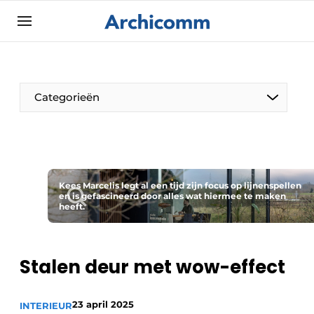
Aanmelden
Algemene voorwaarden
ArchiComm | Magazine over architectuur,
Categorieën
interieur- & landschapsarchitectuur
Bedrijven
Contact
De Pen
Nieuwsbrief
Kees Marcelis legt al een tijd zijn focus op lijnenspellen
Architect Aan het Woord
en is gefascineerd door alles wat hiermee te maken
Podcasts
heeft.
Privacy / Cookie statement
Vacature aanmelden
Stalen deur met wow-effect
Vacatures
Video’s
23 april 2025
INTERIEUR