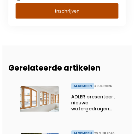
Inschrijven
Gerelateerde artikelen
ALGEMEEN
3 JULI 2026
ADLER presenteert
nieuwe
watergedragen
houtolie voor ramen
en kozijnen
ALGEMEEN
29 JUNI 2026