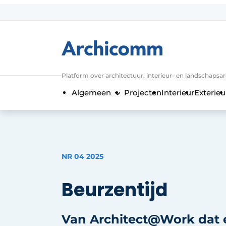
Aanmelden
Algemene voorwaarden
ArchiComm | Magazine over architect
Platform over architectuur, interieur- en landschapsa
Bedrijven
Algemeen
Projecten
Interieur
Exterieu
Contact
Nieuwsbrief
Podcasts
Privacy / Cookie statement
NR 04 2025
Vacature aanmelden
Beurzentijd
Vacatures
Video’s
Van Architect@Work dat e