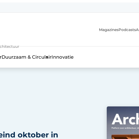
Magazines
Podcasts
A
uur, interieur- & landschapsarchitectuur
rchitectuur
r
Duurzaam & Circulair
Innovatie
ind oktober in