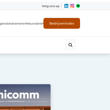
Volg ons op
Bedrijvenindex
genda
Adverteren
Nieuwsbrief