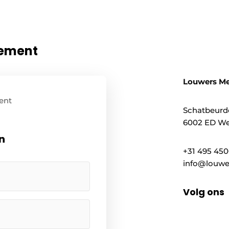
nement
Louwers M
ent
Schatbeurd
6002 ED We
n
+31 495 45
info@louwe
Volg ons