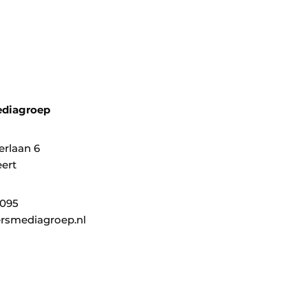
ediagroep
erlaan 6
ert
0095
rsmediagroep.nl