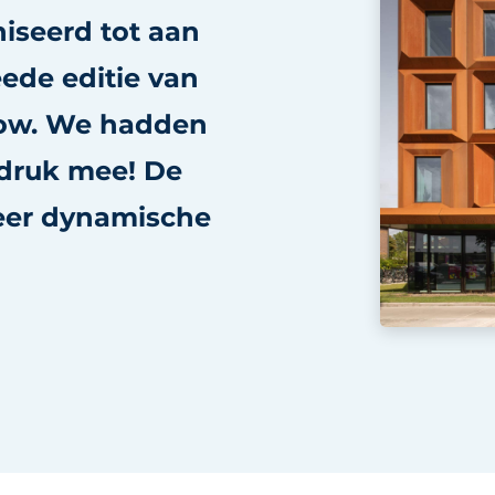
seerd tot aan
ede editie van
ow. We hadden
 druk mee! De
 zeer dynamische