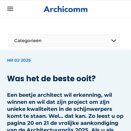
Aanmelden
Algemene voorwaarden
ArchiComm | Magazine over architectuur,
Categorieën
interieur- & landschapsarchitectuur
Bedrijven
NR 02 2025
Contact
De Pen
Nieuwsbrief
Was het de beste ooit?
Architect Aan het Woord
Podcasts
Privacy / Cookie statement
Een beetje architect wil erkenning, wil
winnen en wil dat zijn project om zijn
Vacature aanmelden
unieke kwaliteiten in de schijnwerpers
Vacatures
komt te staan. Wel… dat kan. Zo leest u op
pagina 20 en 21 de vrolijke aankondiging
Video’s
van de Architectuurprijs 2025. Als u als