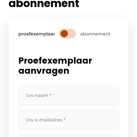
abonnement
proefexemplaar
abonnement
Proefexemplaar
aanvragen
Uw
naam
*
Uw
e-
mailadres
*