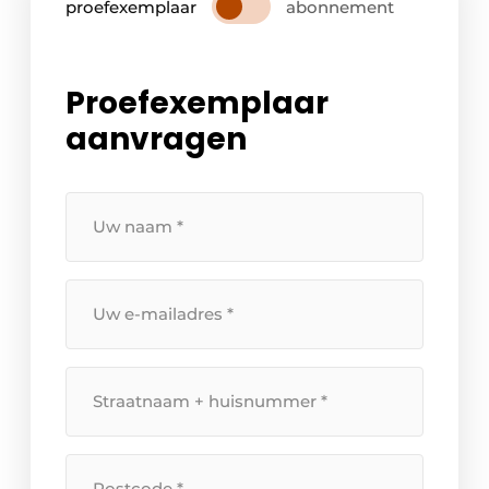
proefexemplaar
abonnement
Proefexemplaar
aanvragen
Uw
naam
*
Uw
e-
mailadres
*
Straatnaam
+
huisnummer
*
Postcode
*