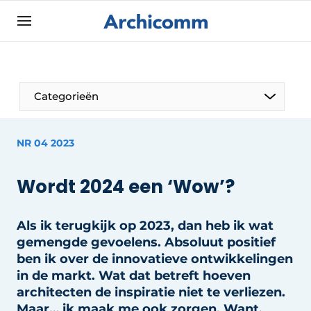
Aanmelden
Algemene voorwaarden
ArchiComm | Magazine over architectuur,
Categorieën
interieur- & landschapsarchitectuur
Bedrijven
NR 04 2023
Contact
De Pen
Nieuwsbrief
Wordt 2024 een ‘Wow’?
Architect Aan het Woord
Podcasts
Privacy / Cookie statement
Als ik terugkijk op 2023, dan heb ik wat
gemengde gevoelens. Absoluut positief
Vacature aanmelden
ben ik over de innovatieve ontwikkelingen
Vacatures
in de markt. Wat dat betreft hoeven
architecten de inspiratie niet te verliezen.
Video’s
Maar… ik maak me ook zorgen. Want,